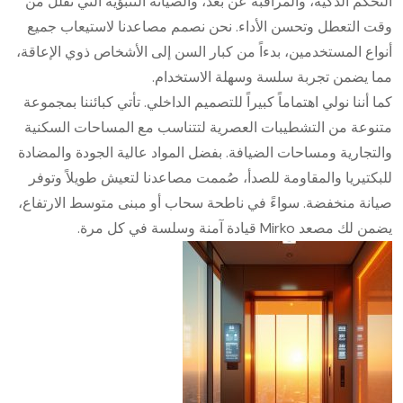
التحكم الذكية، والمراقبة عن بُعد، والصيانة التنبؤية التي تقلل من
وقت التعطل وتحسن الأداء. نحن نصمم مصاعدنا لاستيعاب جميع
أنواع المستخدمين، بدءاً من كبار السن إلى الأشخاص ذوي الإعاقة،
مما يضمن تجربة سلسة وسهلة الاستخدام.
كما أننا نولي اهتماماً كبيراً للتصميم الداخلي. تأتي كبائننا بمجموعة
متنوعة من التشطيبات العصرية لتتناسب مع المساحات السكنية
والتجارية ومساحات الضيافة. بفضل المواد عالية الجودة والمضادة
للبكتيريا والمقاومة للصدأ، صُممت مصاعدنا لتعيش طويلاً وتوفر
صيانة منخفضة. سواءً في ناطحة سحاب أو مبنى متوسط الارتفاع،
يضمن لك مصعد Mirko قيادة آمنة وسلسة في كل مرة.